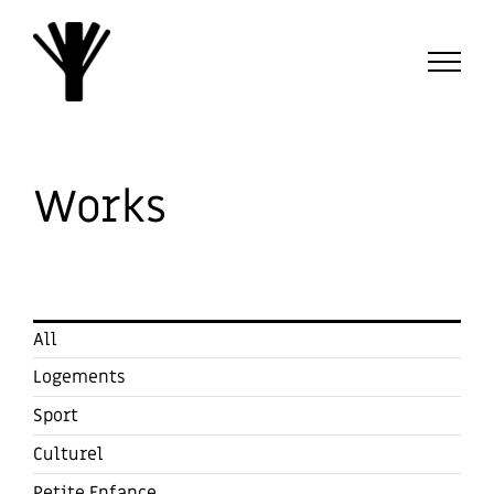
Passer
au
contenu
Works
All
Logements
Sport
Culturel
Petite Enfance