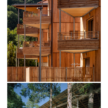
Les Cordées – Veurey Voroize