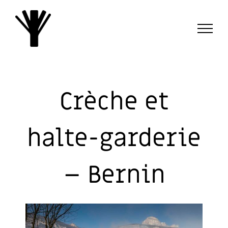
Passer
au
contenu
Crèche et
halte-garderie
– Bernin