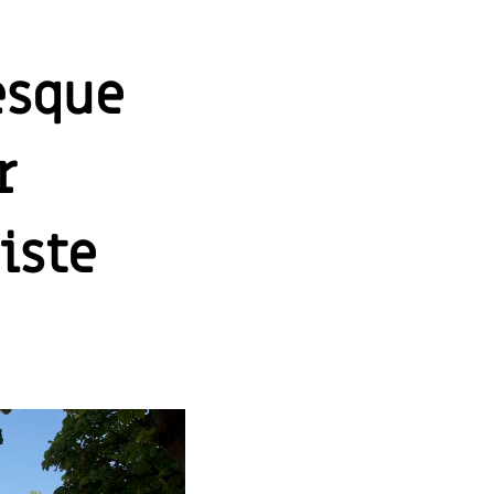
esque
r
iste