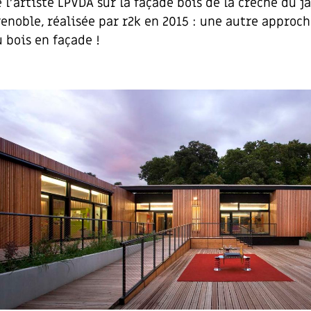
 l’artiste LPVDA sur la façade bois de la crèche du ja
enoble, réalisée par r2k en 2015 : une autre approc
 bois en façade !