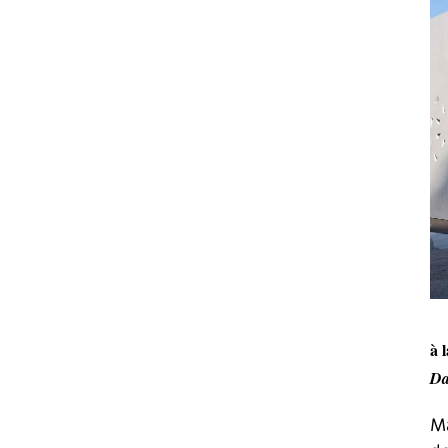
à 
Da
Ma