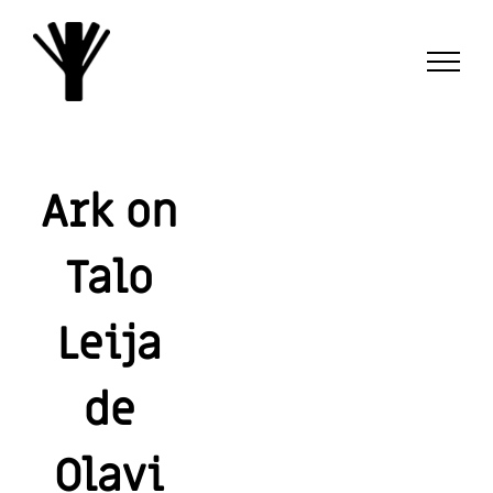
Passer
au
contenu
Ark on
Talo
Leija
de
Olavi